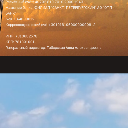
Расчётный счёт: 40702 810 7010 2000 1943
Название банка: ФИЛИАЛ "САНКТ-ПЕТЕРБУРГСКИЙ" АО "ОТП
БАНК"
БИК: 044030812
Корреспондентекий счёт: 30101810600000000812
ИНН: 7813682578
КПП: 781301001
Генеральный директор: Таборская Анна Александровна