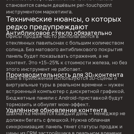
становится самым дешёвым per-touchpoint
инструментом маркетинга.
Технические нюансы, о которых
редко предупреждают
Антибликовое стекло обязательно
Офисы продаж часто располагаются в
стеклянных павильонах с большим количеством
солнца. Без матового антибликового покрытия
панель будет показывать отражения, а не
контент. Это +15–25% к стоимости железа, но без
этого инструмент не работает.
Производительность для 3D-контента
Если в приложении используются 3D-сцены и
виртуальные туры в реальном времени — нужен
встроенный компьютер с дискретной графикой.
Бюджетные панели с Android-приставкой будут
тормозить и обнулят wow-эффект.
Удалённое обновление контента
Шахматка меняется каждый день — менеджер не
должен бегать с флешкой. Нужна облачная
синхронизация: панель тянет статусы продаж и
цены из CRM застройщика в реальном времени.