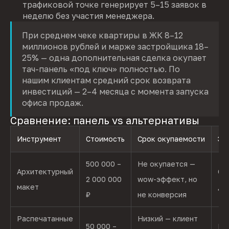
трафиковой точке генерирует 5–15 заявок в
неделю без участия менеджера.
При среднем чеке квартиры в ЖК 8–12
миллионов рублей и марже застройщика 18–
25% — одна дополнительная сделка окупает
тач-панель «под ключ» полностью. По
нашим клиентам средний срок возврата
инвестиций — 2–4 месяца с момента запуска
офиса продаж.
Сравнение: панель vs альтернативы
Инструмент
Стоимость
Срок окупаемости
Эф
500 000 –
Не окупается —
Архитектурный
Ст
2 000 000
wow-эффект, но
макет
де
₽
не конверсия
Распечатанные
Низкий — клиент
50 000 –
Ба