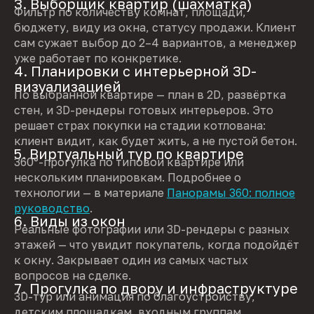
3. Выборщик квартир (шахматка)
Фильтр по количеству комнат, площади,
бюджету, виду из окна, статусу продажи. Клиент
сам сужает выбор до 2–4 вариантов, а менеджер
уже работает по конкретике.
4. Планировки с интерьерной 3D-
визуализацией
По выбранной квартире — план в 2D, развёртка
стен, и 3D-рендеры готовых интерьеров. Это
решает страх покупки на стадии котлована:
клиент видит, как будет жить, а не пустой бетон.
5. Виртуальный тур по квартире
360°-прогулка по типовой квартире или
нескольким планировкам. Подробнее о
технологии — в материале
Панорамы 360: полное
руководство
.
6. Виды из окон
Реальные фотографии или 3D-рендеры с разных
этажей — что увидит покупатель, когда подойдёт
к окну. Закрывает один из самых частых
вопросов на сделке.
7. Прогулка по двору и инфраструктуре
3D-тур или анимация по благоустройству,
детским площадкам, входным группам,