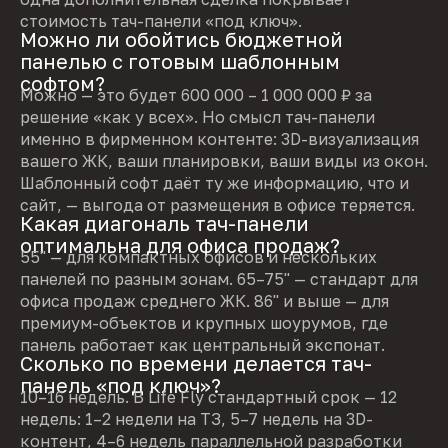
стоимость тач-панели «под ключ».
Можно ли обойтись бюджетной
панелью с готовым шаблонным
софтом?
Можно — это будет 600 000 – 1 000 000 ₽ за
решение «как у всех». Но смысл тач-панели
именно в фирменном контенте: 3D-визуализация
вашего ЖК, ваши планировки, ваши виды из окон.
Шаблонный софт даёт ту же информацию, что и
сайт, — выгода от размещения в офисе теряется.
Какая диагональ тач-панели
оптимальна для офиса продаж?
55" — для компактных офисов и нескольких
панелей по разным зонам. 65–75" — стандарт для
офиса продаж среднего ЖК. 86" и выше — для
премиум-объектов и крупных шоурумов, где
панель работает как центральный экспонат.
Сколько по времени делается тач-
панель «под ключ»?
10–16 недель. В Life Fly стандартный срок — 12
недель: 1–2 недели на ТЗ, 5–7 недель на 3D-
контент, 4–6 недель параллельной разработки