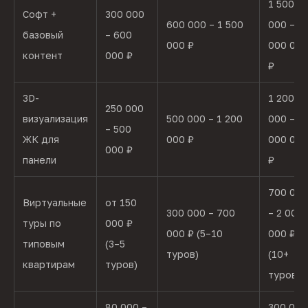
1 500
Софт +
300 000
600 000 – 1 500
000 – 4
базовый
– 600
000 ₽
000 000
контент
000 ₽
₽
3D-
1 200
250 000
визуализация
500 000 – 1 200
000 – 3
– 500
ЖК для
000 ₽
000 000
000 ₽
панели
₽
700 000
Виртуальные
от 150
300 000 – 700
– 2 000
туры по
000 ₽
000 ₽ (5–10
000 ₽
типовым
(3–5
туров)
(10+
квартирам
туров)
туров)
80 000 –
300 000