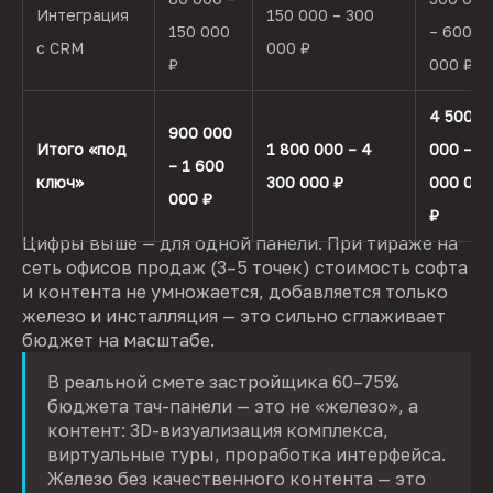
Интеграция
150 000 – 300
150 000
– 600
с CRM
000 ₽
₽
000 ₽
4 500
900 000
Итого «под
1 800 000 – 4
000 – 1
– 1 600
ключ»
300 000 ₽
000 000
000 ₽
₽
Цифры выше — для одной панели. При тираже на
сеть офисов продаж (3–5 точек) стоимость софта
и контента не умножается, добавляется только
железо и инсталляция — это сильно сглаживает
бюджет на масштабе.
В реальной смете застройщика 60–75%
бюджета тач-панели — это не «железо», а
контент: 3D-визуализация комплекса,
виртуальные туры, проработка интерфейса.
Железо без качественного контента — это