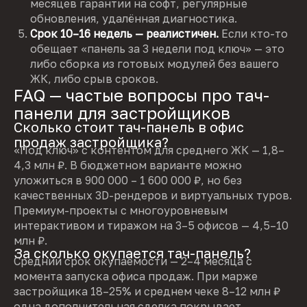
месяцев гарантии на софт, регулярные
обновления, удалённая диагностика.
Срок 10–16 недель — реалистичен.
Если кто-то
обещает «панель за 3 недели под ключ» — это
либо сборка из готовых модулей без вашего
ЖК, либо срыв сроков.
FAQ — частые вопросы про тач-
панели для застройщиков
Сколько стоит тач-панель в офис
продаж застройщика?
«Под ключ» с контентом для среднего ЖК — 1,8–
4,3 млн ₽. В бюджетном варианте можно
уложиться в 900 000 – 1 600 000 ₽, но без
качественных 3D-рендеров и виртуальных туров.
Премиум-проекты с многоуровневым
интерактивом и тиражом на 3–5 офисов — 4,5–10
млн ₽.
За сколько окупается тач-панель?
Средний срок окупаемости — 2–4 месяца с
момента запуска офиса продаж. При марже
застройщика 18–25% и среднем чеке 8–12 млн ₽
одна дополнительная сделка покрывает