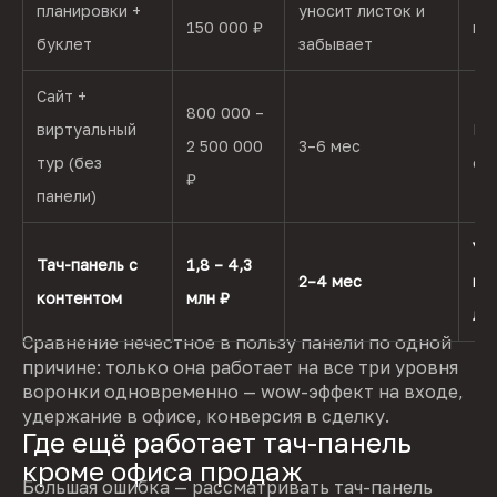
планировки +
уносит листок и
150 000 ₽
ин
буклет
забывает
Сайт +
800 000 –
виртуальный
Ра
2 500 000
3–6 мес
тур (без
он
₽
панели)
Уд
Тач-панель с
1,8 – 4,3
2–4 мес
ко
контентом
млн ₽
ли
Сравнение нечестное в пользу панели по одной
причине: только она работает на все три уровня
воронки одновременно — wow-эффект на входе,
удержание в офисе, конверсия в сделку.
Где ещё работает тач-панель
кроме офиса продаж
Большая ошибка — рассматривать тач-панель