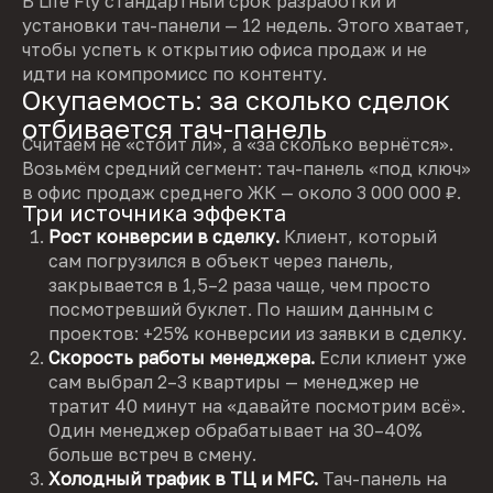
В Life Fly стандартный срок разработки и
установки тач-панели — 12 недель. Этого хватает,
чтобы успеть к открытию офиса продаж и не
идти на компромисс по контенту.
Окупаемость: за сколько сделок
отбивается тач-панель
Считаем не «стоит ли», а «за сколько вернётся».
Возьмём средний сегмент: тач-панель «под ключ»
в офис продаж среднего ЖК — около 3 000 000 ₽.
Три источника эффекта
Рост конверсии в сделку.
Клиент, который
сам погрузился в объект через панель,
закрывается в 1,5–2 раза чаще, чем просто
посмотревший буклет. По нашим данным с
проектов: +25% конверсии из заявки в сделку.
Скорость работы менеджера.
Если клиент уже
сам выбрал 2–3 квартиры — менеджер не
тратит 40 минут на «давайте посмотрим всё».
Один менеджер обрабатывает на 30–40%
больше встреч в смену.
Холодный трафик в ТЦ и MFC.
Тач-панель на