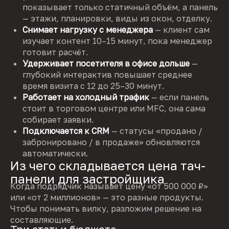
показывает только статичный объём, а панель
— этажи, планировки, виды из окон, отделку.
Снимает нагрузку с менеджера
— клиент сам
изучает контент 10–15 минут, пока менеджер
готовит расчёт.
Удерживает посетителя в офисе дольше
—
глубокий интерактив повышает среднее
время визита с 12 до 25–30 минут.
Работает на холодный трафик
— если панель
стоит в торговом центре или MFC, она сама
собирает заявки.
Подключается к CRM
— статусы «продано /
забронировано / в продаже» обновляются
автоматически.
Из чего складывается цена тач-
панели для застройщика
Когда подрядчик называет цену «от 500 000 ₽»
или «от 2 миллионов» — это разные продукты.
Чтобы понимать вилку, разложим решение на
составляющие.